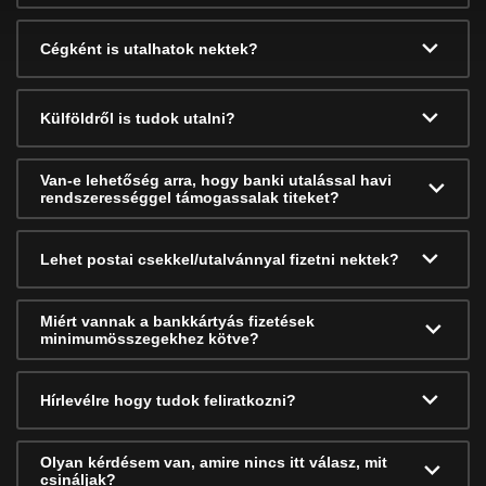
Cégként is utalhatok nektek?
Külföldről is tudok utalni?
Van-e lehetőség arra, hogy banki utalással havi
rendszerességgel támogassalak titeket?
Lehet postai csekkel/utalvánnyal fizetni nektek?
Miért vannak a bankkártyás fizetések
minimumösszegekhez kötve?
Hírlevélre hogy tudok feliratkozni?
Olyan kérdésem van, amire nincs itt válasz, mit
csináljak?