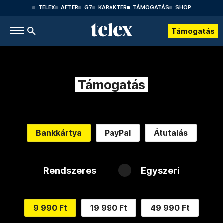
TELEX
AFTER
G7
KARAKTER
TÁMOGATÁS
SHOP
Támogatás
Támogatás
Bankkártya
PayPal
Átutalás
Rendszeres
Egyszeri
9 990 Ft
19 990 Ft
49 990 Ft