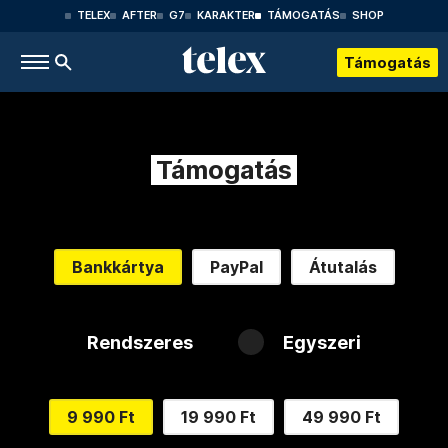
TELEX
AFTER
G7
KARAKTER
TÁMOGATÁS
SHOP
Támogatás
Támogatás
Bankkártya
PayPal
Átutalás
Rendszeres
Egyszeri
9 990 Ft
19 990 Ft
49 990 Ft