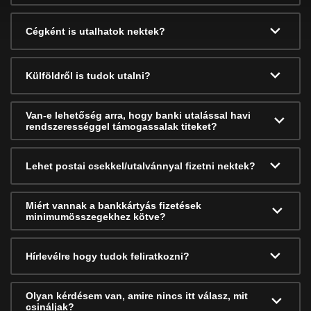
Cégként is utalhatok nektek?
Külföldről is tudok utalni?
Van-e lehetőség arra, hogy banki utalással havi
rendszerességgel támogassalak titeket?
Lehet postai csekkel/utalvánnyal fizetni nektek?
Miért vannak a bankkártyás fizetések
minimumösszegekhez kötve?
Hírlevélre hogy tudok feliratkozni?
Olyan kérdésem van, amire nincs itt válasz, mit
csináljak?