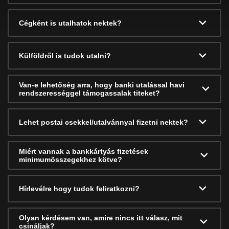
Cégként is utalhatok nektek?
Külföldről is tudok utalni?
Van-e lehetőség arra, hogy banki utalással havi
rendszerességgel támogassalak titeket?
Lehet postai csekkel/utalvánnyal fizetni nektek?
Miért vannak a bankkártyás fizetések
minimumösszegekhez kötve?
Hírlevélre hogy tudok feliratkozni?
Olyan kérdésem van, amire nincs itt válasz, mit
csináljak?