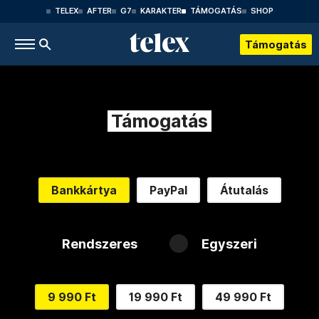
TELEX
AFTER
G7
KARAKTER
TÁMOGATÁS
SHOP
Támogatás
Támogatás
Bankkártya
PayPal
Átutalás
Rendszeres
Egyszeri
9 990 Ft
19 990 Ft
49 990 Ft