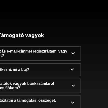
Támogató vagyok
ibás e-mail-címmel regisztráltam, vagy
et?
kezni, mi a baj?
atótok vagyok bankszámláról
incs fiókom?
oztatni a támogatási összeget,