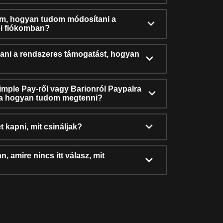
ám, hogyan tudom módosítani a
i fiókomban?
ni a rendszeres támogatást, hogyan
Simple Pay-ről vagy Barionról Paypalra
ra hogyan tudom megtenni?
t kapni, mit csináljak?
, amire nincs itt válasz, mit