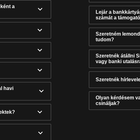
ként a
Lejár a bankkárty
számát a támogató
Szeretném lemonda
tudom?
Szeretnék átállni 
vagy banki utalás
Szeretnék hírlevele
l havi
Olyan kérdésem van
csináljak?
nektek?