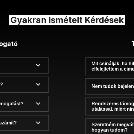
Gyakran Ismételt Kérdések
ogató
Mit csináljak, ha h
elfelejtettem a cím
k?
Nem tudok bejelent
támogatást?
Rendszeres támog
utalással, miért n
számít?
Szeretném megvált
hogyan tudom?