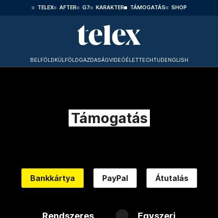
TELEX
AFTER
G7
KARAKTER
TÁMOGATÁS
SHOP
BELFÖLD
KÜLFÖLD
GAZDASÁG
VIDEÓ
ÉLET
TECHTUD
ENGLISH
Támogatás
Bankkártya
PayPal
Átutalás
Rendszeres
Egyszeri