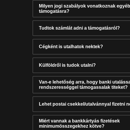
Milyen jogi szabályok vonatkoznak egyéb
támogatásra?
Tudtok számlát adni a támogatásról?
Cégként is utalhatok nektek?
Külföldről is tudok utalni?
Van-e lehetőség arra, hogy banki utalássa
rendszerességgel támogassalak titeket?
Lehet postai csekkel/utalvánnyal fizetni 
Miért vannak a bankkártyás fizetések
minimumösszegekhez kötve?