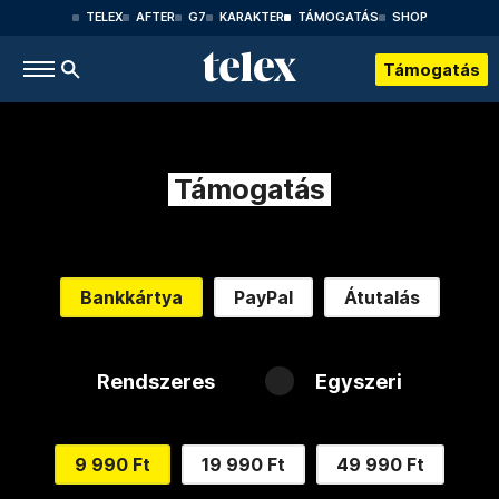
TELEX
AFTER
G7
KARAKTER
TÁMOGATÁS
SHOP
Támogatás
Támogatás
Bankkártya
PayPal
Átutalás
Rendszeres
Egyszeri
9 990 Ft
19 990 Ft
49 990 Ft