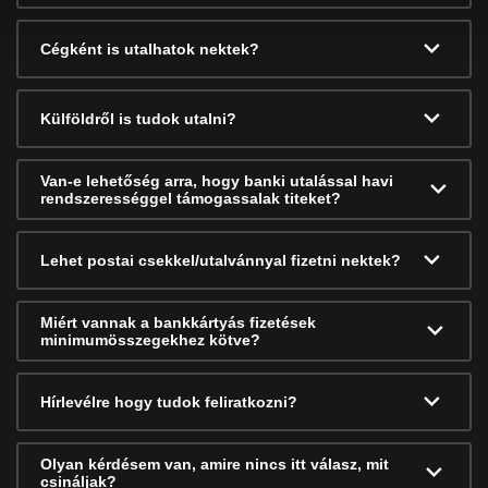
Cégként is utalhatok nektek?
Külföldről is tudok utalni?
Van-e lehetőség arra, hogy banki utalással havi
rendszerességgel támogassalak titeket?
Lehet postai csekkel/utalvánnyal fizetni nektek?
Miért vannak a bankkártyás fizetések
minimumösszegekhez kötve?
Hírlevélre hogy tudok feliratkozni?
Olyan kérdésem van, amire nincs itt válasz, mit
csináljak?