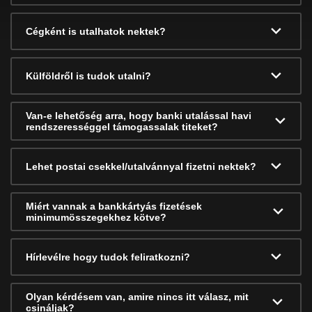
Cégként is utalhatok nektek?
Külföldről is tudok utalni?
Van-e lehetőség arra, hogy banki utalással havi
rendszerességgel támogassalak titeket?
Lehet postai csekkel/utalvánnyal fizetni nektek?
Miért vannak a bankkártyás fizetések
minimumösszegekhez kötve?
Hírlevélre hogy tudok feliratkozni?
Olyan kérdésem van, amire nincs itt válasz, mit
csináljak?