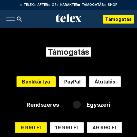
TELEX
AFTER
G7
KARAKTER
TÁMOGATÁS
SHOP
Támogatás
Támogatás
Bankkártya
PayPal
Átutalás
Rendszeres
Egyszeri
9 990 Ft
19 990 Ft
49 990 Ft