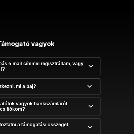
Támogató vagyok
ibás e-mail-címmel regisztráltam, vagy
et?
kezni, mi a baj?
atótok vagyok bankszámláról
incs fiókom?
oztatni a támogatási összeget,