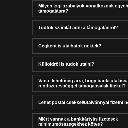
Milyen jogi szabályok vonatkoznak egyéb
támogatásra?
Tudtok számlát adni a támogatásról?
Cégként is utalhatok nektek?
Külföldről is tudok utalni?
Van-e lehetőség arra, hogy banki utalássa
rendszerességgel támogassalak titeket?
Lehet postai csekkel/utalvánnyal fizetni 
Miért vannak a bankkártyás fizetések
minimumösszegekhez kötve?