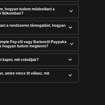
ám, hogyan tudom módosítani a
i fiókomban?
ni a rendszeres támogatást, hogyan
Simple Pay-ről vagy Barionról Paypalra
ra hogyan tudom megtenni?
t kapni, mit csináljak?
, amire nincs itt válasz, mit