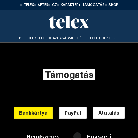
TELEX
AFTER
G7
KARAKTER
TÁMOGATÁS
SHOP
BELFÖLD
KÜLFÖLD
GAZDASÁG
VIDEÓ
ÉLET
TECHTUD
ENGLISH
Támogatás
Bankkártya
PayPal
Átutalás
Rendszeres
Egyszeri