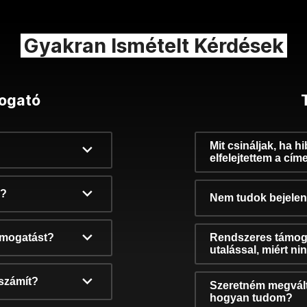
Gyakran Ismételt Kérdések
ogató
Mit csináljak, ha h
elfelejtettem a cím
k?
Nem tudok bejelent
támogatást?
Rendszeres támog
utalással, miért n
számít?
Szeretném megvált
hogyan tudom?