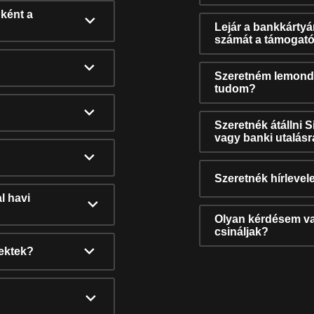
ként a
Lejár a bankkárty
számát a támogató
Szeretném lemonda
tudom?
Szeretnék átállni 
vagy banki utalás
Szeretnék hírlevele
l havi
Olyan kérdésem van
csináljak?
nektek?