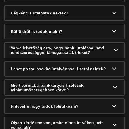
Cégként is utalhatok nektek?
Külföldről is tudok utalni?
Van-e lehetőség arra, hogy banki utalással havi
rendszerességgel támogassalak titeket?
Lehet postai csekkel/utalvánnyal fizetni nektek?
Miért vannak a bankkártyás fizetések
minimumösszegekhez kötve?
Hírlevélre hogy tudok feliratkozni?
Olyan kérdésem van, amire nincs itt válasz, mit
csináljak?