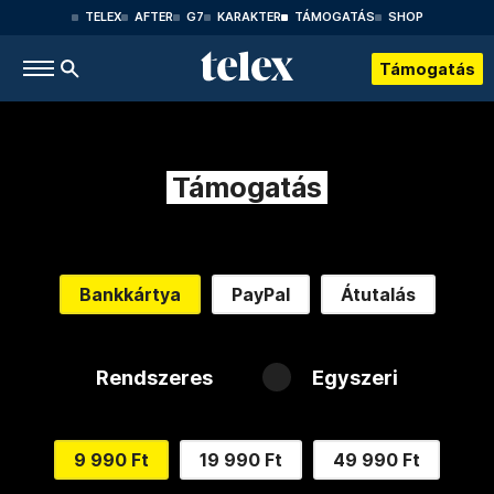
TELEX
AFTER
G7
KARAKTER
TÁMOGATÁS
SHOP
Támogatás
Támogatás
Bankkártya
PayPal
Átutalás
Rendszeres
Egyszeri
9 990 Ft
19 990 Ft
49 990 Ft