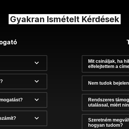
Gyakran Ismételt Kérdések
ogató
Mit csináljak, ha h
elfelejtettem a cím
k?
Nem tudok bejelent
támogatást?
Rendszeres támog
utalással, miért n
számít?
Szeretném megvált
hogyan tudom?