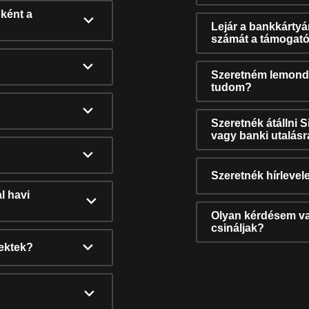
ként a
Lejár a bankkárty
számát a támogató
Szeretném lemonda
tudom?
Szeretnék átállni 
vagy banki utalás
Szeretnék hírlevele
l havi
Olyan kérdésem van
csináljak?
nektek?