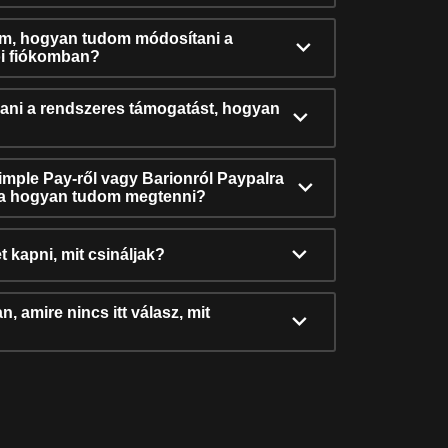
ám, hogyan tudom módosítani a
i fiókomban?
ni a rendszeres támogatást, hogyan
Simple Pay-ről vagy Barionról Paypalra
ra hogyan tudom megtenni?
t kapni, mit csináljak?
, amire nincs itt válasz, mit