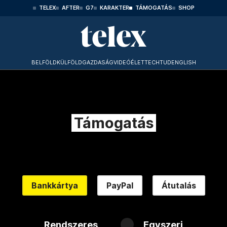
TELEX
AFTER
G7
KARAKTER
TÁMOGATÁS
SHOP
BELFÖLD
KÜLFÖLD
GAZDASÁG
VIDEÓ
ÉLET
TECHTUD
ENGLISH
Támogatás
Bankkártya
PayPal
Átutalás
Rendszeres
Egyszeri