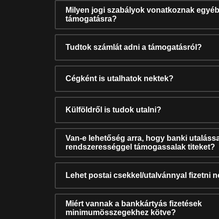
Milyen jogi szabályok vonatkoznak egyéb
támogatásra?
Tudtok számlát adni a támogatásról?
Cégként is utalhatok nektek?
Külföldről is tudok utalni?
Van-e lehetőség arra, hogy banki utalássa
rendszerességgel támogassalak titeket?
Lehet postai csekkel/utalvánnyal fizetni 
Miért vannak a bankkártyás fizetések
minimumösszegekhez kötve?