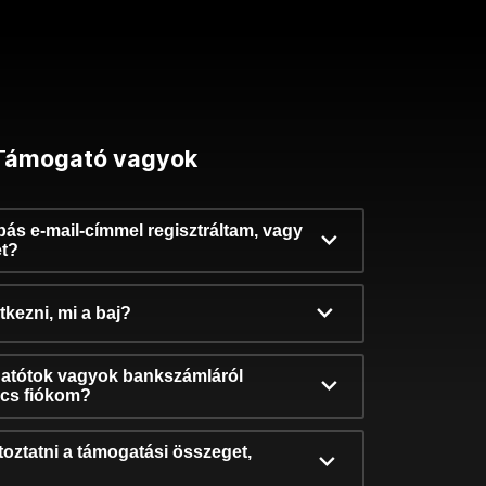
Támogató vagyok
ibás e-mail-címmel regisztráltam, vagy
et?
kezni, mi a baj?
atótok vagyok bankszámláról
incs fiókom?
oztatni a támogatási összeget,