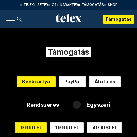
TELEX
AFTER
G7
KARAKTER
TÁMOGATÁS
SHOP
Támogatás
Támogatás
Bankkártya
PayPal
Átutalás
Rendszeres
Egyszeri
9 990 Ft
19 990 Ft
49 990 Ft