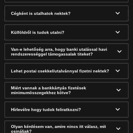
Cégként is utalhatok nektek?
Külföldről is tudok utalni?
Van-e lehetőség arra, hogy banki utalással havi
rendszerességgel támogassalak titeket?
Lehet postai csekkel/utalvánnyal fizetni nektek?
Miért vannak a bankkártyás fizetések
minimumösszegekhez kötve?
Hírlevélre hogy tudok feliratkozni?
Olyan kérdésem van, amire nincs itt válasz, mit
csináljak?