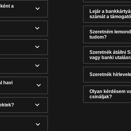
ként a
Lejár a bankkárty
számát a támogató
Szeretném lemonda
tudom?
Szeretnék átállni 
vagy banki utalás
Szeretnék hírlevele
l havi
Olyan kérdésem van
csináljak?
nektek?