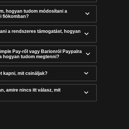
ám, hogyan tudom módosítani a
i fiókomban?
ni a rendszeres támogatást, hogyan
Simple Pay-ről vagy Barionról Paypalra
ra hogyan tudom megtenni?
t kapni, mit csináljak?
, amire nincs itt válasz, mit