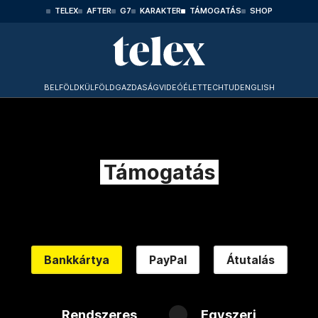
TELEX
AFTER
G7
KARAKTER
TÁMOGATÁS
SHOP
BELFÖLD
KÜLFÖLD
GAZDASÁG
VIDEÓ
ÉLET
TECHTUD
ENGLISH
Támogatás
Bankkártya
PayPal
Átutalás
Rendszeres
Egyszeri