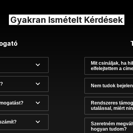
Gyakran Ismételt Kérdések
ogató
Mit csináljak, ha h
elfelejtettem a cím
k?
Nem tudok bejelent
támogatást?
Rendszeres támog
utalással, miért n
számít?
Szeretném megvált
hogyan tudom?