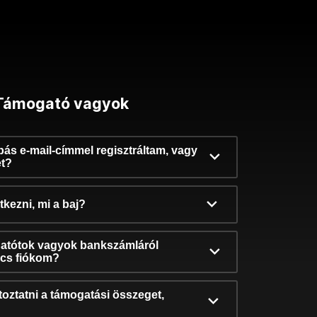
Támogató vagyok
ibás e-mail-címmel regisztráltam, vagy
et?
kezni, mi a baj?
atótok vagyok bankszámláról
incs fiókom?
oztatni a támogatási összeget,