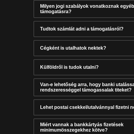
Milyen jogi szabályok vonatkoznak egyéb
támogatásra?
Tudtok számlát adni a támogatásról?
Cégként is utalhatok nektek?
Külföldről is tudok utalni?
Van-e lehetőség arra, hogy banki utalássa
rendszerességgel támogassalak titeket?
Lehet postai csekkel/utalvánnyal fizetni 
Miért vannak a bankkártyás fizetések
minimumösszegekhez kötve?