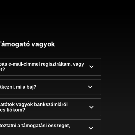
Támogató vagyok
ibás e-mail-címmel regisztráltam, vagy
et?
kezni, mi a baj?
atótok vagyok bankszámláról
incs fiókom?
oztatni a támogatási összeget,