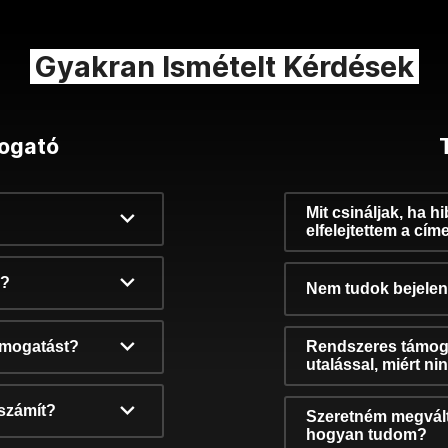
Gyakran Ismételt Kérdések
ogató
Mit csináljak, ha h
elfelejtettem a cím
k?
Nem tudok bejelent
támogatást?
Rendszeres támog
utalással, miért n
számít?
Szeretném megvált
hogyan tudom?