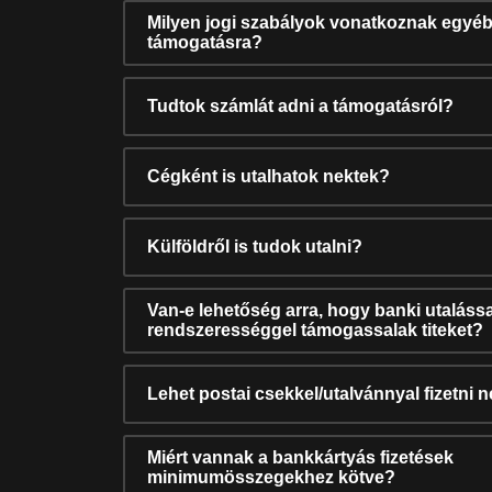
Milyen jogi szabályok vonatkoznak egyéb
támogatásra?
Tudtok számlát adni a támogatásról?
Cégként is utalhatok nektek?
Külföldről is tudok utalni?
Van-e lehetőség arra, hogy banki utalássa
rendszerességgel támogassalak titeket?
Lehet postai csekkel/utalvánnyal fizetni 
Miért vannak a bankkártyás fizetések
minimumösszegekhez kötve?