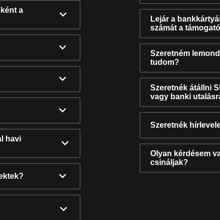
ként a
Lejár a bankkárty
számát a támogató
Szeretném lemonda
tudom?
Szeretnék átállni 
vagy banki utalás
Szeretnék hírlevele
l havi
Olyan kérdésem van
csináljak?
nektek?