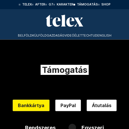
TELEX
AFTER
G7
KARAKTER
TÁMOGATÁS
SHOP
BELFÖLD
KÜLFÖLD
GAZDASÁG
VIDEÓ
ÉLET
TECHTUD
ENGLISH
Támogatás
Bankkártya
PayPal
Átutalás
Rendszeres
Egyszeri