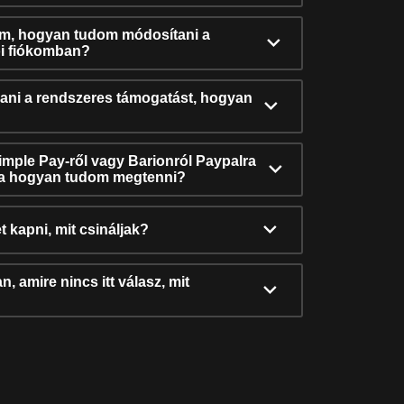
ám, hogyan tudom módosítani a
i fiókomban?
ni a rendszeres támogatást, hogyan
Simple Pay-ről vagy Barionról Paypalra
ra hogyan tudom megtenni?
t kapni, mit csináljak?
, amire nincs itt válasz, mit