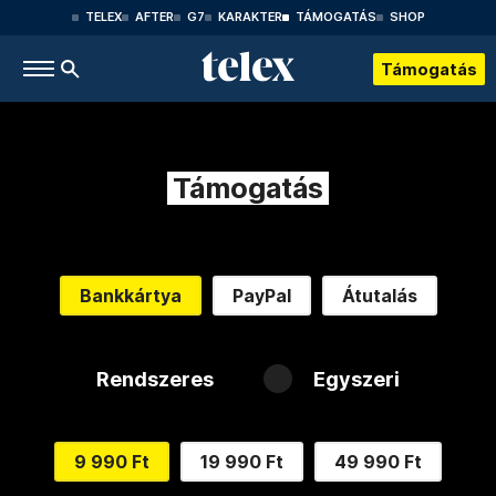
TELEX
AFTER
G7
KARAKTER
TÁMOGATÁS
SHOP
Támogatás
Támogatás
Bankkártya
PayPal
Átutalás
Rendszeres
Egyszeri
9 990 Ft
19 990 Ft
49 990 Ft