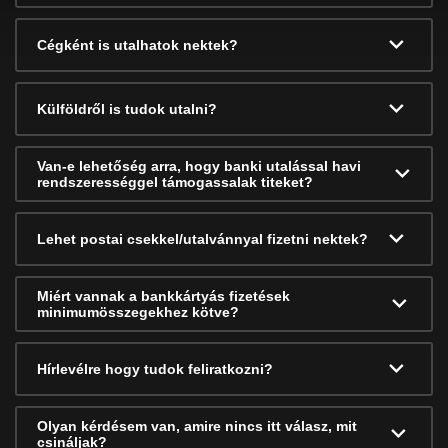
Cégként is utalhatok nektek?
Külföldről is tudok utalni?
Van-e lehetőség arra, hogy banki utalással havi
rendszerességgel támogassalak titeket?
Lehet postai csekkel/utalvánnyal fizetni nektek?
Miért vannak a bankkártyás fizetések
minimumösszegekhez kötve?
Hírlevélre hogy tudok feliratkozni?
Olyan kérdésem van, amire nincs itt válasz, mit
csináljak?