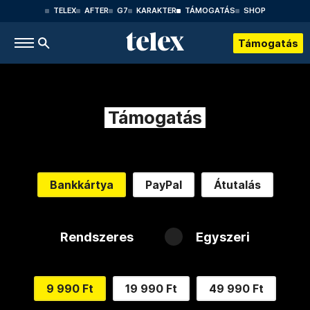
TELEX
AFTER
G7
KARAKTER
TÁMOGATÁS
SHOP
Támogatás
Támogatás
Bankkártya
PayPal
Átutalás
Rendszeres
Egyszeri
9 990 Ft
19 990 Ft
49 990 Ft