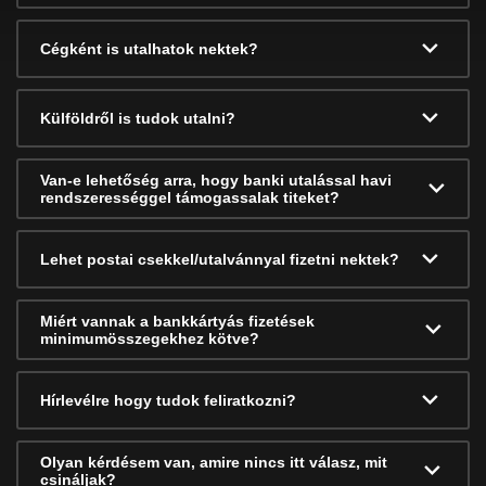
Cégként is utalhatok nektek?
Külföldről is tudok utalni?
Van-e lehetőség arra, hogy banki utalással havi
rendszerességgel támogassalak titeket?
Lehet postai csekkel/utalvánnyal fizetni nektek?
Miért vannak a bankkártyás fizetések
minimumösszegekhez kötve?
Hírlevélre hogy tudok feliratkozni?
Olyan kérdésem van, amire nincs itt válasz, mit
csináljak?