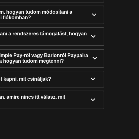
ám, hogyan tudom módosítani a
i fiókomban?
ni a rendszeres támogatást, hogyan
Simple Pay-ről vagy Barionról Paypalra
ra hogyan tudom megtenni?
t kapni, mit csináljak?
, amire nincs itt válasz, mit