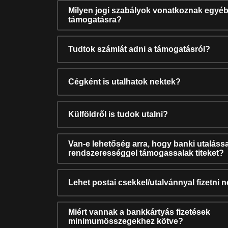
Milyen jogi szabályok vonatkoznak egyéb
támogatásra?
Tudtok számlát adni a támogatásról?
Cégként is utalhatok nektek?
Külföldről is tudok utalni?
Van-e lehetőség arra, hogy banki utalássa
rendszerességgel támogassalak titeket?
Lehet postai csekkel/utalvánnyal fizetni 
Miért vannak a bankkártyás fizetések
minimumösszegekhez kötve?