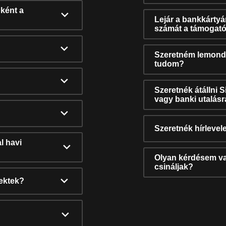
ként a
Lejár a bankkárty
számát a támogató
Szeretném lemonda
tudom?
Szeretnék átállni 
vagy banki utalás
Szeretnék hírlevele
l havi
Olyan kérdésem van
csináljak?
nektek?