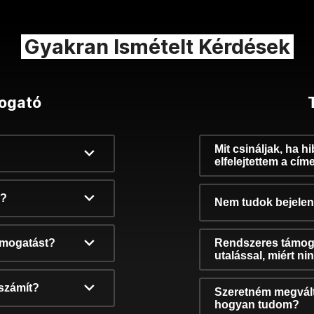
Gyakran Ismételt Kérdések
ogató
Mit csináljak, ha h
elfelejtettem a cím
k?
Nem tudok bejelent
támogatást?
Rendszeres támog
utalással, miért n
számít?
Szeretném megvált
hogyan tudom?