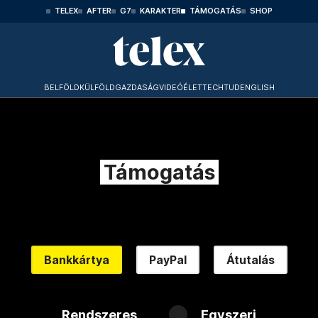
TELEX
AFTER
G7
KARAKTER
TÁMOGATÁS
SHOP
BELFÖLD
KÜLFÖLD
GAZDASÁG
VIDEÓ
ÉLET
TECHTUD
ENGLISH
Támogatás
Bankkártya
PayPal
Átutalás
Rendszeres
Egyszeri