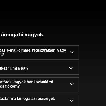
Támogató vagyok
ibás e-mail-címmel regisztráltam, vagy
et?
kezni, mi a baj?
atótok vagyok bankszámláról
incs fiókom?
oztatni a támogatási összeget,