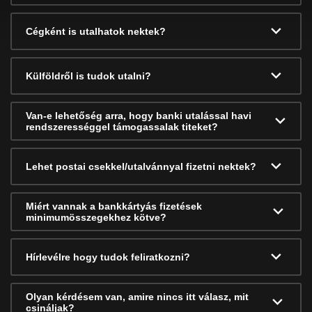
Cégként is utalhatok nektek?
Külföldről is tudok utalni?
Van-e lehetőség arra, hogy banki utalással havi
rendszerességgel támogassalak titeket?
Lehet postai csekkel/utalvánnyal fizetni nektek?
Miért vannak a bankkártyás fizetések
minimumösszegekhez kötve?
Hírlevélre hogy tudok feliratkozni?
Olyan kérdésem van, amire nincs itt válasz, mit
csináljak?