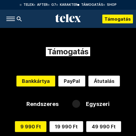
TELEX
AFTER
G7
KARAKTER
TÁMOGATÁS
SHOP
Támogatás
Támogatás
Bankkártya
PayPal
Átutalás
Rendszeres
Egyszeri
9 990 Ft
19 990 Ft
49 990 Ft