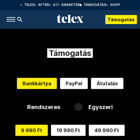
TELEX
AFTER
G7
KARAKTER
TÁMOGATÁS
SHOP
Támogatás
Támogatás
Bankkártya
PayPal
Átutalás
Rendszeres
Egyszeri
9 990 Ft
19 990 Ft
49 990 Ft