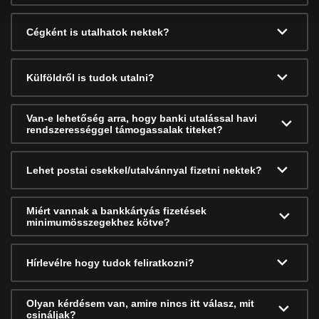
Cégként is utalhatok nektek?
Külföldről is tudok utalni?
Van-e lehetőség arra, hogy banki utalással havi
rendszerességgel támogassalak titeket?
Lehet postai csekkel/utalvánnyal fizetni nektek?
Miért vannak a bankkártyás fizetések
minimumösszegekhez kötve?
Hírlevélre hogy tudok feliratkozni?
Olyan kérdésem van, amire nincs itt válasz, mit
csináljak?