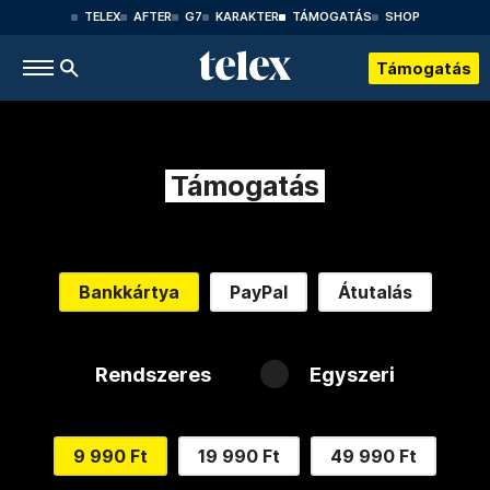
TELEX
AFTER
G7
KARAKTER
TÁMOGATÁS
SHOP
Támogatás
Támogatás
Bankkártya
PayPal
Átutalás
Rendszeres
Egyszeri
9 990 Ft
19 990 Ft
49 990 Ft