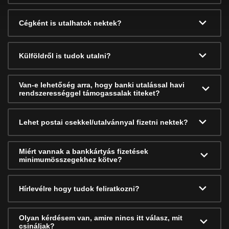
Cégként is utalhatok nektek?
Külföldről is tudok utalni?
Van-e lehetőség arra, hogy banki utalással havi
rendszerességgel támogassalak titeket?
Lehet postai csekkel/utalvánnyal fizetni nektek?
Miért vannak a bankkártyás fizetések
minimumösszegekhez kötve?
Hírlevélre hogy tudok feliratkozni?
Olyan kérdésem van, amire nincs itt válasz, mit
csináljak?