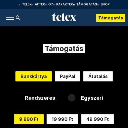
TELEX
AFTER
G7
KARAKTER
TÁMOGATÁS
SHOP
Támogatás
Támogatás
Bankkártya
PayPal
Átutalás
Rendszeres
Egyszeri
9 990 Ft
19 990 Ft
49 990 Ft