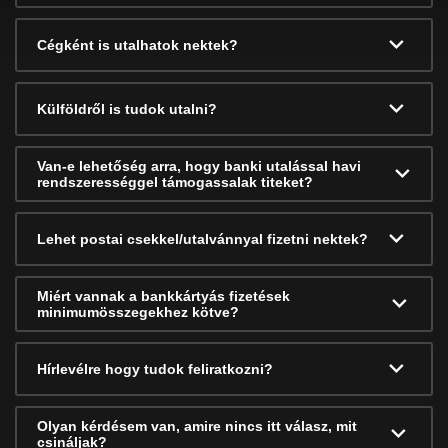
Cégként is utalhatok nektek?
Külföldről is tudok utalni?
Van-e lehetőség arra, hogy banki utalással havi
rendszerességgel támogassalak titeket?
Lehet postai csekkel/utalvánnyal fizetni nektek?
Miért vannak a bankkártyás fizetések
minimumösszegekhez kötve?
Hírlevélre hogy tudok feliratkozni?
Olyan kérdésem van, amire nincs itt válasz, mit
csináljak?