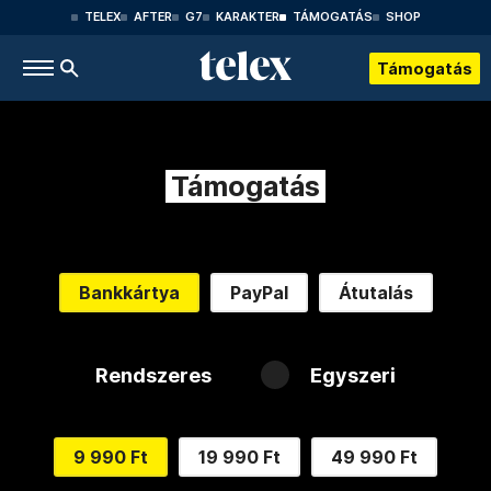
TELEX
AFTER
G7
KARAKTER
TÁMOGATÁS
SHOP
Támogatás
Támogatás
Bankkártya
PayPal
Átutalás
Rendszeres
Egyszeri
9 990 Ft
19 990 Ft
49 990 Ft