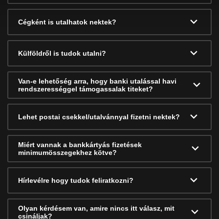
Cégként is utalhatok nektek?
Külföldről is tudok utalni?
Van-e lehetőség arra, hogy banki utalással havi
rendszerességgel támogassalak titeket?
Lehet postai csekkel/utalvánnyal fizetni nektek?
Miért vannak a bankkártyás fizetések
minimumösszegekhez kötve?
Hírlevélre hogy tudok feliratkozni?
Olyan kérdésem van, amire nincs itt válasz, mit
csináljak?