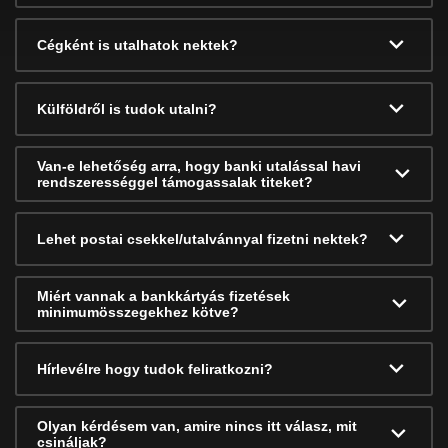
Cégként is utalhatok nektek?
Külföldről is tudok utalni?
Van-e lehetőség arra, hogy banki utalással havi
rendszerességgel támogassalak titeket?
Lehet postai csekkel/utalvánnyal fizetni nektek?
Miért vannak a bankkártyás fizetések
minimumösszegekhez kötve?
Hírlevélre hogy tudok feliratkozni?
Olyan kérdésem van, amire nincs itt válasz, mit
csináljak?