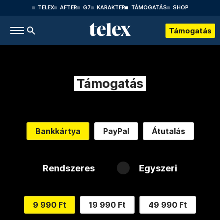
TELEX
AFTER
G7
KARAKTER
TÁMOGATÁS
SHOP
Támogatás
Támogatás
Bankkártya
PayPal
Átutalás
Rendszeres
Egyszeri
9 990 Ft
19 990 Ft
49 990 Ft