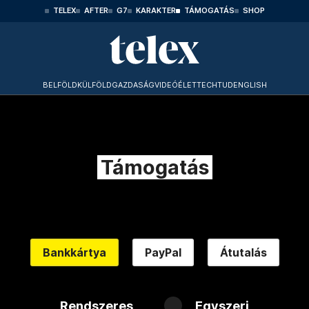
TELEX
AFTER
G7
KARAKTER
TÁMOGATÁS
SHOP
BELFÖLD
KÜLFÖLD
GAZDASÁG
VIDEÓ
ÉLET
TECHTUD
ENGLISH
Támogatás
Bankkártya
PayPal
Átutalás
Rendszeres
Egyszeri