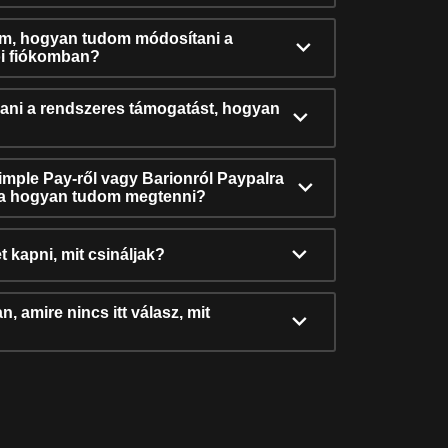
ám, hogyan tudom módosítani a
i fiókomban?
ni a rendszeres támogatást, hogyan
Simple Pay-ről vagy Barionról Paypalra
ra hogyan tudom megtenni?
t kapni, mit csináljak?
, amire nincs itt válasz, mit