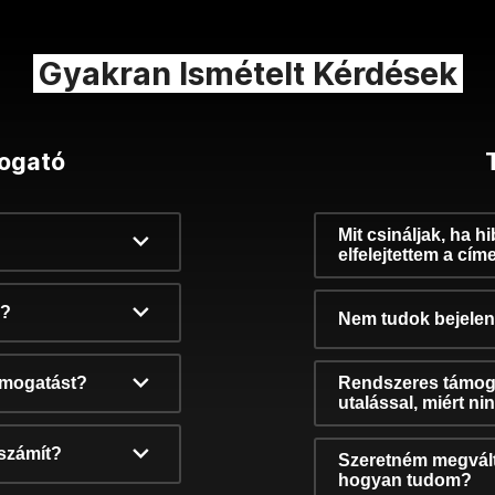
Gyakran Ismételt Kérdések
ogató
Mit csináljak, ha h
elfelejtettem a cím
k?
Nem tudok bejelent
támogatást?
Rendszeres támog
utalással, miért n
számít?
Szeretném megvált
hogyan tudom?