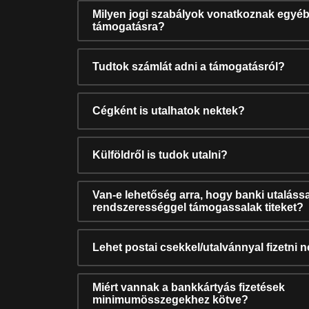
Milyen jogi szabályok vonatkoznak egyéb
támogatásra?
Tudtok számlát adni a támogatásról?
Cégként is utalhatok nektek?
Külföldről is tudok utalni?
Van-e lehetőség arra, hogy banki utalássa
rendszerességgel támogassalak titeket?
Lehet postai csekkel/utalvánnyal fizetni 
Miért vannak a bankkártyás fizetések
minimumösszegekhez kötve?