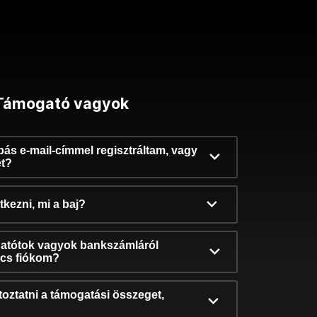
Támogató vagyok
ibás e-mail-címmel regisztráltam, vagy
et?
kezni, mi a baj?
atótok vagyok bankszámláról
incs fiókom?
oztatni a támogatási összeget,