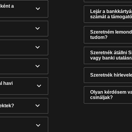
ként a
Lejár a bankkárty
számát a támogató
Szeretném lemonda
tudom?
Szeretnék átállni 
vagy banki utalás
Szeretnék hírlevele
l havi
Olyan kérdésem van
csináljak?
nektek?