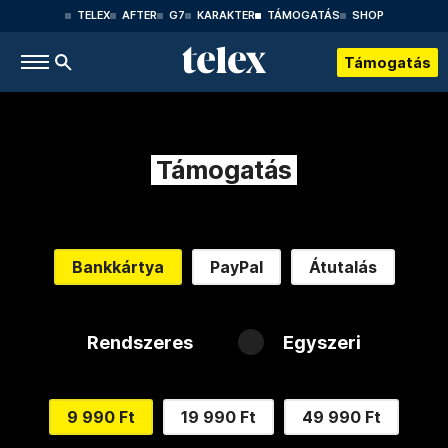
TELEX
AFTER
G7
KARAKTER
TÁMOGATÁS
SHOP
Támogatás
Támogatás
Bankkártya
PayPal
Átutalás
Rendszeres
Egyszeri
9 990 Ft
19 990 Ft
49 990 Ft