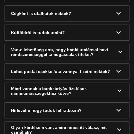
Cégként is utalhatok nektek?
Külföldről is tudok utalni?
Van-e lehetőség arra, hogy banki utalással havi
rendszerességgel támogassalak titeket?
Lehet postai csekkel/utalvánnyal fizetni nektek?
Miért vannak a bankkártyás fizetések
minimumösszegekhez kötve?
Hírlevélre hogy tudok feliratkozni?
Olyan kérdésem van, amire nincs itt válasz, mit
csináljak?