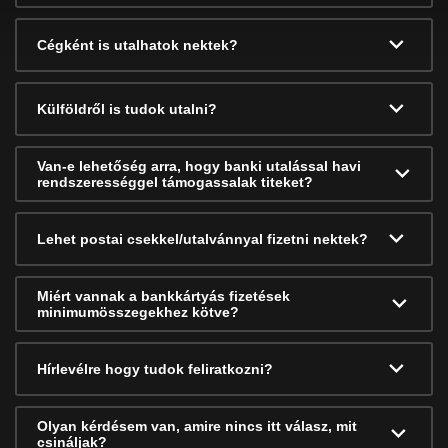
Cégként is utalhatok nektek?
Külföldről is tudok utalni?
Van-e lehetőség arra, hogy banki utalással havi
rendszerességgel támogassalak titeket?
Lehet postai csekkel/utalvánnyal fizetni nektek?
Miért vannak a bankkártyás fizetések
minimumösszegekhez kötve?
Hírlevélre hogy tudok feliratkozni?
Olyan kérdésem van, amire nincs itt válasz, mit
csináljak?