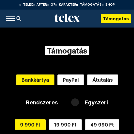
TELEX
AFTER
G7
KARAKTER
TÁMOGATÁS
SHOP
Támogatás
Támogatás
Bankkártya
PayPal
Átutalás
Rendszeres
Egyszeri
9 990 Ft
19 990 Ft
49 990 Ft