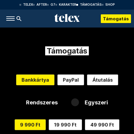
TELEX
AFTER
G7
KARAKTER
TÁMOGATÁS
SHOP
Támogatás
Támogatás
Bankkártya
PayPal
Átutalás
Rendszeres
Egyszeri
9 990 Ft
19 990 Ft
49 990 Ft