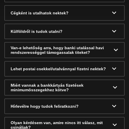
Cégként is utalhatok nektek?
Külföldről is tudok utalni?
Van-e lehetőség arra, hogy banki utalással havi
rendszerességgel támogassalak titeket?
Lehet postai csekkel/utalvánnyal fizetni nektek?
Miért vannak a bankkártyás fizetések
minimumösszegekhez kötve?
Hírlevélre hogy tudok feliratkozni?
Olyan kérdésem van, amire nincs itt válasz, mit
csináljak?