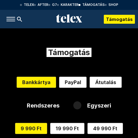
TELEX
AFTER
G7
KARAKTER
TÁMOGATÁS
SHOP
Támogatás
Támogatás
Bankkártya
PayPal
Átutalás
Rendszeres
Egyszeri
9 990 Ft
19 990 Ft
49 990 Ft