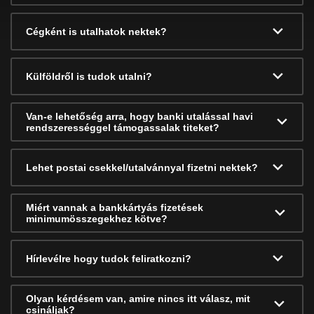
Cégként is utalhatok nektek?
Külföldről is tudok utalni?
Van-e lehetőség arra, hogy banki utalással havi
rendszerességgel támogassalak titeket?
Lehet postai csekkel/utalvánnyal fizetni nektek?
Miért vannak a bankkártyás fizetések
minimumösszegekhez kötve?
Hírlevélre hogy tudok feliratkozni?
Olyan kérdésem van, amire nincs itt válasz, mit
csináljak?