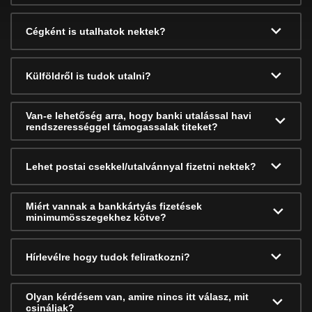
Cégként is utalhatok nektek?
Külföldről is tudok utalni?
Van-e lehetőség arra, hogy banki utalással havi
rendszerességgel támogassalak titeket?
Lehet postai csekkel/utalvánnyal fizetni nektek?
Miért vannak a bankkártyás fizetések
minimumösszegekhez kötve?
Hírlevélre hogy tudok feliratkozni?
Olyan kérdésem van, amire nincs itt válasz, mit
csináljak?