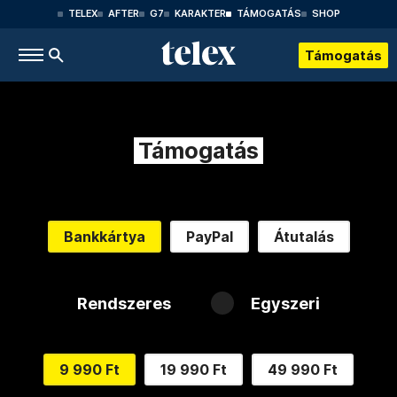
TELEX
AFTER
G7
KARAKTER
TÁMOGATÁS
SHOP
Támogatás
Támogatás
Bankkártya
PayPal
Átutalás
Rendszeres
Egyszeri
9 990 Ft
19 990 Ft
49 990 Ft