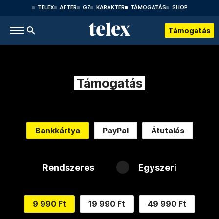
TELEX
AFTER
G7
KARAKTER
TÁMOGATÁS
SHOP
Támogatás
Támogatás
Bankkártya
PayPal
Átutalás
Rendszeres
Egyszeri
9 990 Ft
19 990 Ft
49 990 Ft