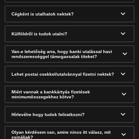
Cégként is utalhatok nektek?
Külföldről is tudok utalni?
Van-e lehetőség arra, hogy banki utalással havi
rendszerességgel támogassalak titeket?
Lehet postai csekkel/utalvánnyal fizetni nektek?
Miért vannak a bankkártyás fizetések
minimumösszegekhez kötve?
Hírlevélre hogy tudok feliratkozni?
Olyan kérdésem van, amire nincs itt válasz, mit
csináljak?