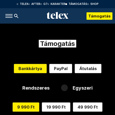
TELEX
AFTER
G7
KARAKTER
TÁMOGATÁS
SHOP
Támogatás
Támogatás
Bankkártya
PayPal
Átutalás
Rendszeres
Egyszeri
9 990 Ft
19 990 Ft
49 990 Ft