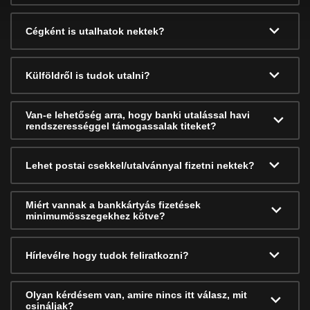
Cégként is utalhatok nektek?
Külföldről is tudok utalni?
Van-e lehetőség arra, hogy banki utalással havi
rendszerességgel támogassalak titeket?
Lehet postai csekkel/utalvánnyal fizetni nektek?
Miért vannak a bankkártyás fizetések
minimumösszegekhez kötve?
Hírlevélre hogy tudok feliratkozni?
Olyan kérdésem van, amire nincs itt válasz, mit
csináljak?