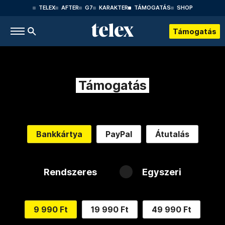
TELEX
AFTER
G7
KARAKTER
TÁMOGATÁS
SHOP
Támogatás
Támogatás
Bankkártya
PayPal
Átutalás
Rendszeres
Egyszeri
9 990 Ft
19 990 Ft
49 990 Ft