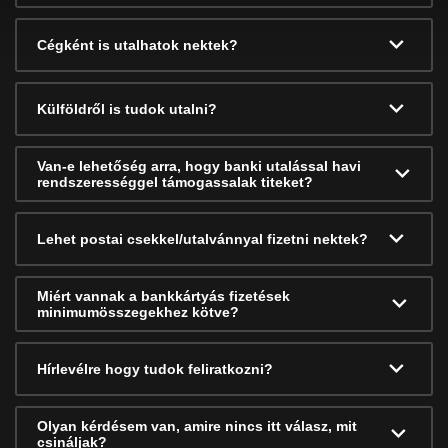
Cégként is utalhatok nektek?
Külföldről is tudok utalni?
Van-e lehetőség arra, hogy banki utalással havi
rendszerességgel támogassalak titeket?
Lehet postai csekkel/utalvánnyal fizetni nektek?
Miért vannak a bankkártyás fizetések
minimumösszegekhez kötve?
Hírlevélre hogy tudok feliratkozni?
Olyan kérdésem van, amire nincs itt válasz, mit
csináljak?