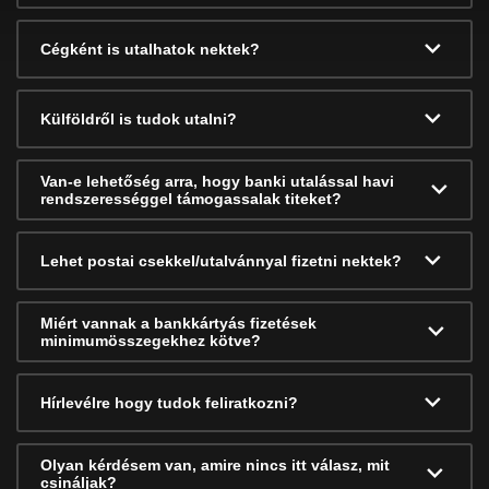
Cégként is utalhatok nektek?
Külföldről is tudok utalni?
Van-e lehetőség arra, hogy banki utalással havi
rendszerességgel támogassalak titeket?
Lehet postai csekkel/utalvánnyal fizetni nektek?
Miért vannak a bankkártyás fizetések
minimumösszegekhez kötve?
Hírlevélre hogy tudok feliratkozni?
Olyan kérdésem van, amire nincs itt válasz, mit
csináljak?