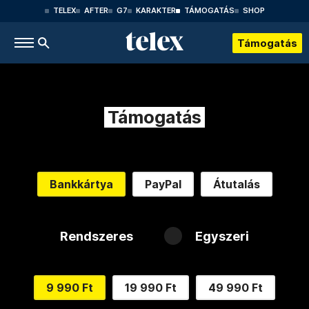
TELEX
AFTER
G7
KARAKTER
TÁMOGATÁS
SHOP
Támogatás
Támogatás
Bankkártya
PayPal
Átutalás
Rendszeres
Egyszeri
9 990 Ft
19 990 Ft
49 990 Ft