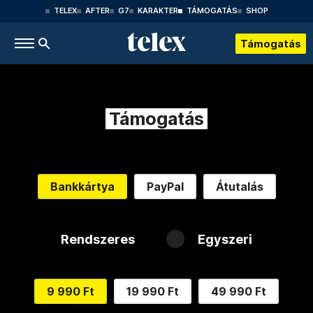
TELEX
AFTER
G7
KARAKTER
TÁMOGATÁS
SHOP
Támogatás
Támogatás
Bankkártya
PayPal
Átutalás
Rendszeres
Egyszeri
9 990 Ft
19 990 Ft
49 990 Ft