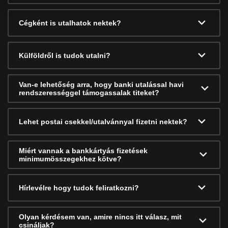
Cégként is utalhatok nektek?
Külföldről is tudok utalni?
Van-e lehetőség arra, hogy banki utalással havi
rendszerességgel támogassalak titeket?
Lehet postai csekkel/utalvánnyal fizetni nektek?
Miért vannak a bankkártyás fizetések
minimumösszegekhez kötve?
Hírlevélre hogy tudok feliratkozni?
Olyan kérdésem van, amire nincs itt válasz, mit
csináljak?