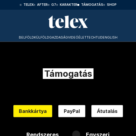
TELEX
AFTER
G7
KARAKTER
TÁMOGATÁS
SHOP
BELFÖLD
KÜLFÖLD
GAZDASÁG
VIDEÓ
ÉLET
TECHTUD
ENGLISH
Támogatás
Bankkártya
PayPal
Átutalás
Rendszeres
Egyszeri