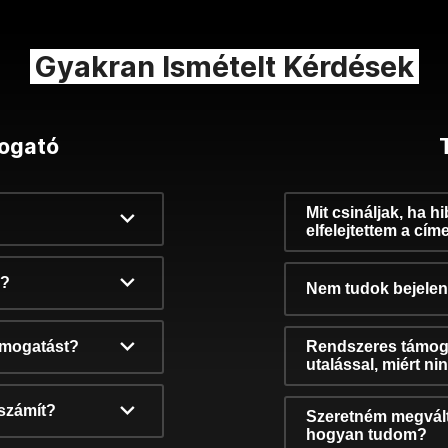
Gyakran Ismételt Kérdések
ogató
Mit csináljak, ha h
elfelejtettem a cím
k?
Nem tudok bejelent
támogatást?
Rendszeres támog
utalással, miért n
számít?
Szeretném megvált
hogyan tudom?