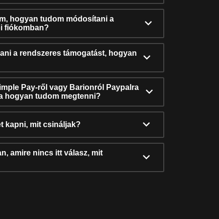
ám, hogyan tudom módosítani a
i fiókomban?
ni a rendszeres támogatást, hogyan
Simple Pay-ről vagy Barionról Paypalra
ra hogyan tudom megtenni?
t kapni, mit csináljak?
, amire nincs itt válasz, mit