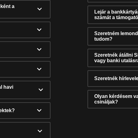
ként a
Lejár a bankkárty
számát a támogató
Szeretném lemonda
tudom?
Szeretnék átállni 
vagy banki utalás
Szeretnék hírlevele
l havi
Olyan kérdésem van
csináljak?
nektek?