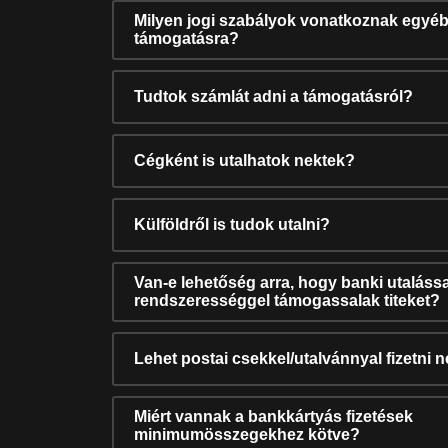
Milyen jogi szabályok vonatkoznak egyéb
támogatásra?
Tudtok számlát adni a támogatásról?
Cégként is utalhatok nektek?
Külföldről is tudok utalni?
Van-e lehetőség arra, hogy banki utalássa
rendszerességgel támogassalak titeket?
Lehet postai csekkel/utalvánnyal fizetni 
Miért vannak a bankkártyás fizetések
minimumösszegekhez kötve?