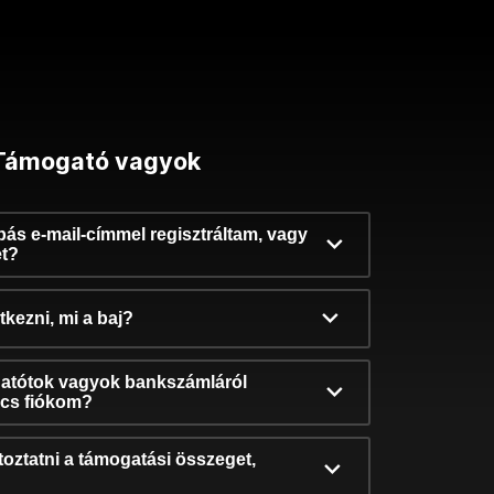
Támogató vagyok
ibás e-mail-címmel regisztráltam, vagy
et?
kezni, mi a baj?
atótok vagyok bankszámláról
incs fiókom?
oztatni a támogatási összeget,