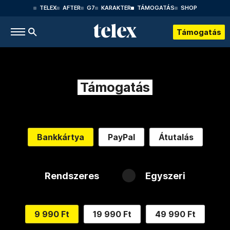
TELEX
AFTER
G7
KARAKTER
TÁMOGATÁS
SHOP
Támogatás
Támogatás
Bankkártya
PayPal
Átutalás
Rendszeres
Egyszeri
9 990 Ft
19 990 Ft
49 990 Ft