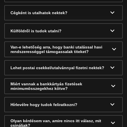
Cégként is utalhatok nektek?
Külföldről is tudok utalni?
Van-e lehetőség arra, hogy banki utalással havi
rendszerességgel támogassalak titeket?
Lehet postai csekkel/utalvánnyal fizetni nektek?
Miért vannak a bankkártyás fizetések
minimumösszegekhez kötve?
Hírlevélre hogy tudok feliratkozni?
Olyan kérdésem van, amire nincs itt válasz, mit
csináljak?