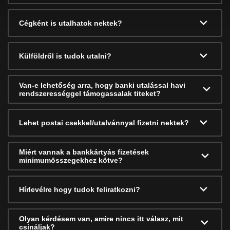
Cégként is utalhatok nektek?
Külföldről is tudok utalni?
Van-e lehetőség arra, hogy banki utalással havi
rendszerességgel támogassalak titeket?
Lehet postai csekkel/utalvánnyal fizetni nektek?
Miért vannak a bankkártyás fizetések
minimumösszegekhez kötve?
Hírlevélre hogy tudok feliratkozni?
Olyan kérdésem van, amire nincs itt válasz, mit
csináljak?