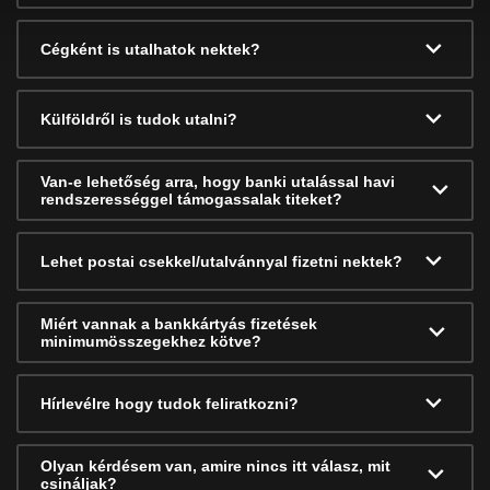
Cégként is utalhatok nektek?
Külföldről is tudok utalni?
Van-e lehetőség arra, hogy banki utalással havi
rendszerességgel támogassalak titeket?
Lehet postai csekkel/utalvánnyal fizetni nektek?
Miért vannak a bankkártyás fizetések
minimumösszegekhez kötve?
Hírlevélre hogy tudok feliratkozni?
Olyan kérdésem van, amire nincs itt válasz, mit
csináljak?