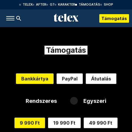
TELEX
AFTER
G7
KARAKTER
TÁMOGATÁS
SHOP
Támogatás
Támogatás
Bankkártya
PayPal
Átutalás
Rendszeres
Egyszeri
9 990 Ft
19 990 Ft
49 990 Ft