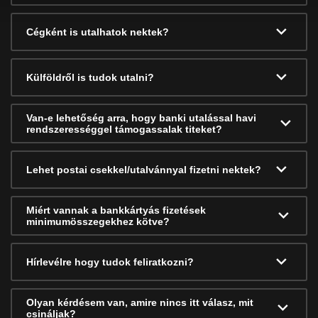
Cégként is utalhatok nektek?
Külföldről is tudok utalni?
Van-e lehetőség arra, hogy banki utalással havi
rendszerességgel támogassalak titeket?
Lehet postai csekkel/utalvánnyal fizetni nektek?
Miért vannak a bankkártyás fizetések
minimumösszegekhez kötve?
Hírlevélre hogy tudok feliratkozni?
Olyan kérdésem van, amire nincs itt válasz, mit
csináljak?