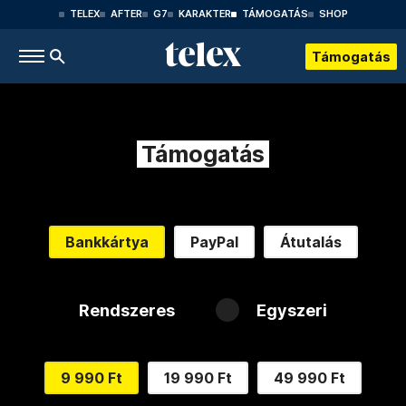
TELEX
AFTER
G7
KARAKTER
TÁMOGATÁS
SHOP
Támogatás
Támogatás
Bankkártya
PayPal
Átutalás
Rendszeres
Egyszeri
9 990 Ft
19 990 Ft
49 990 Ft