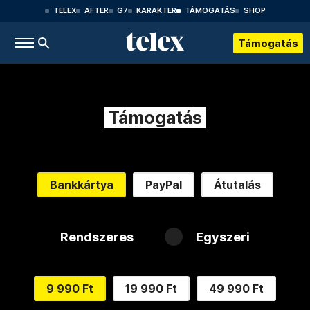
TELEX
AFTER
G7
KARAKTER
TÁMOGATÁS
SHOP
Támogatás
Támogatás
Bankkártya
PayPal
Átutalás
Rendszeres
Egyszeri
9 990 Ft
19 990 Ft
49 990 Ft