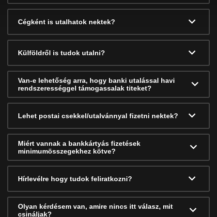
Cégként is utalhatok nektek?
Külföldről is tudok utalni?
Van-e lehetőség arra, hogy banki utalással havi
rendszerességgel támogassalak titeket?
Lehet postai csekkel/utalvánnyal fizetni nektek?
Miért vannak a bankkártyás fizetések
minimumösszegekhez kötve?
Hírlevélre hogy tudok feliratkozni?
Olyan kérdésem van, amire nincs itt válasz, mit
csináljak?