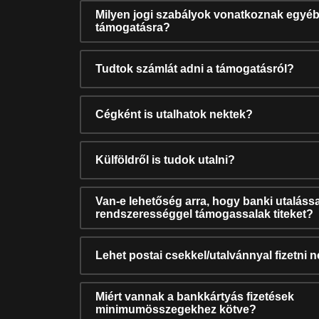
Milyen jogi szabályok vonatkoznak egyéb
támogatásra?
Tudtok számlát adni a támogatásról?
Cégként is utalhatok nektek?
Külföldről is tudok utalni?
Van-e lehetőség arra, hogy banki utalássa
rendszerességgel támogassalak titeket?
Lehet postai csekkel/utalvánnyal fizetni 
Miért vannak a bankkártyás fizetések
minimumösszegekhez kötve?