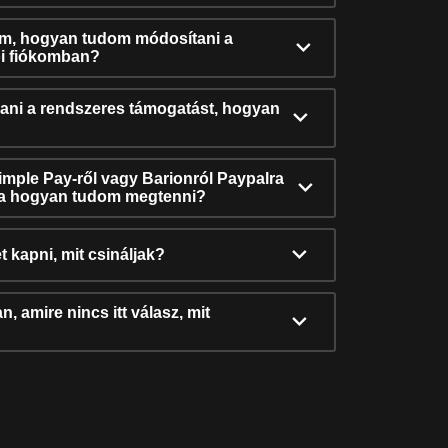
ám, hogyan tudom módosítani a
i fiókomban?
ni a rendszeres támogatást, hogyan
Simple Pay-ről vagy Barionról Paypalra
ra hogyan tudom megtenni?
t kapni, mit csináljak?
, amire nincs itt válasz, mit