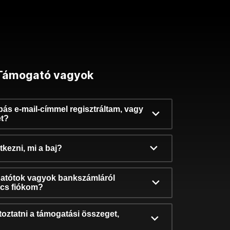
Támogató vagyok
ibás e-mail-címmel regisztráltam, vagy
et?
kezni, mi a baj?
atótok vagyok bankszámláról
incs fiókom?
oztatni a támogatási összeget,