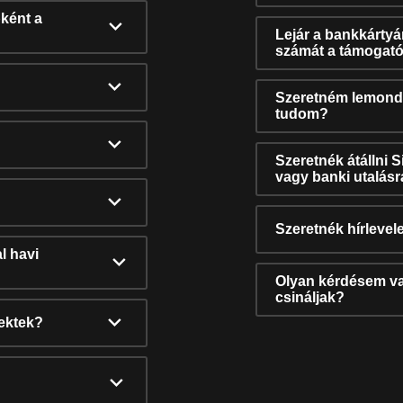
ként a
Lejár a bankkárty
számát a támogató
Szeretném lemonda
tudom?
Szeretnék átállni 
vagy banki utalás
Szeretnék hírlevele
l havi
Olyan kérdésem van
csináljak?
nektek?