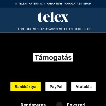
TELEX
AFTER
G7
KARAKTER
TÁMOGATÁS
SHOP
BELFÖLD
KÜLFÖLD
GAZDASÁG
VIDEÓ
ÉLET
TECHTUD
ENGLISH
Támogatás
Bankkártya
PayPal
Átutalás
Rendszeres
Egyszeri