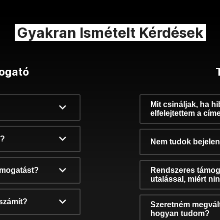
Gyakran Ismételt Kérdések
ogató
Mit csináljak, ha h
elfelejtettem a cím
k?
Nem tudok bejelent
támogatást?
Rendszeres támog
utalással, miért n
számít?
Szeretném megvált
hogyan tudom?