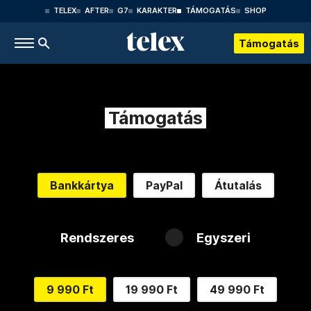
TELEX
AFTER
G7
KARAKTER
TÁMOGATÁS
SHOP
Támogatás
Támogatás
Bankkártya
PayPal
Átutalás
Rendszeres
Egyszeri
9 990 Ft
19 990 Ft
49 990 Ft