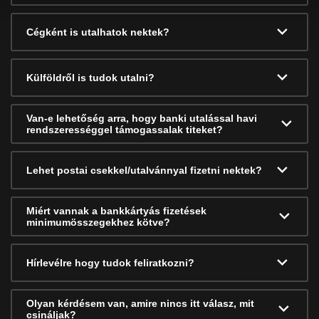
Cégként is utalhatok nektek?
Külföldről is tudok utalni?
Van-e lehetőség arra, hogy banki utalással havi
rendszerességgel támogassalak titeket?
Lehet postai csekkel/utalvánnyal fizetni nektek?
Miért vannak a bankkártyás fizetések
minimumösszegekhez kötve?
Hírlevélre hogy tudok feliratkozni?
Olyan kérdésem van, amire nincs itt válasz, mit
csináljak?