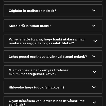
Cégként is utalhatok nektek?
Külföldről is tudok utalni?
Van-e lehetőség arra, hogy banki utalással havi
rendszerességgel támogassalak titeket?
Lehet postai csekkel/utalvánnyal fizetni nektek?
Miért vannak a bankkártyás fizetések
minimumösszegekhez kötve?
Hírlevélre hogy tudok feliratkozni?
Olyan kérdésem van, amire nincs itt válasz, mit
csináljak?