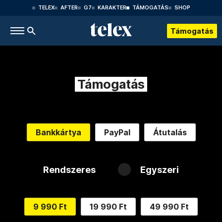
TELEX
AFTER
G7
KARAKTER
TÁMOGATÁS
SHOP
Támogatás
Támogatás
Bankkártya
PayPal
Átutalás
Rendszeres
Egyszeri
9 990 Ft
19 990 Ft
49 990 Ft