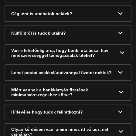
Cégként is utalhatok nektek?
Külföldről is tudok utalni?
Van-e lehetőség arra, hogy banki utalással havi
rendszerességgel támogassalak titeket?
Lehet postai csekkel/utalvánnyal fizetni nektek?
Miért vannak a bankkártyás fizetések
minimumösszegekhez kötve?
Hírlevélre hogy tudok feliratkozni?
Olyan kérdésem van, amire nincs itt válasz, mit
csináljak?