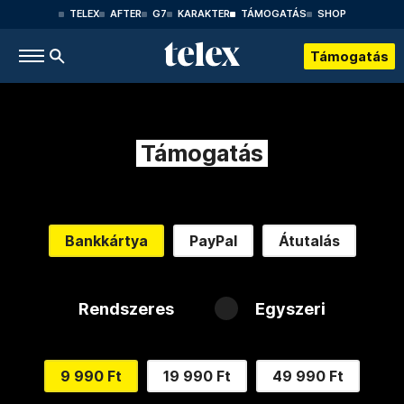
TELEX
AFTER
G7
KARAKTER
TÁMOGATÁS
SHOP
Támogatás
Támogatás
Bankkártya
PayPal
Átutalás
Rendszeres
Egyszeri
9 990 Ft
19 990 Ft
49 990 Ft