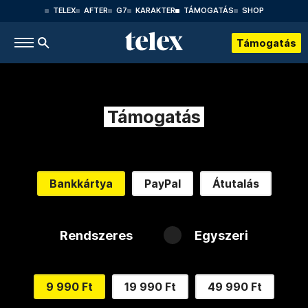
TELEX
AFTER
G7
KARAKTER
TÁMOGATÁS
SHOP
Támogatás
Támogatás
Bankkártya
PayPal
Átutalás
Rendszeres
Egyszeri
9 990 Ft
19 990 Ft
49 990 Ft