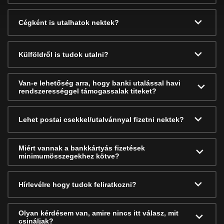
Cégként is utalhatok nektek?
Külföldről is tudok utalni?
Van-e lehetőség arra, hogy banki utalással havi
rendszerességgel támogassalak titeket?
Lehet postai csekkel/utalvánnyal fizetni nektek?
Miért vannak a bankkártyás fizetések
minimumösszegekhez kötve?
Hírlevélre hogy tudok feliratkozni?
Olyan kérdésem van, amire nincs itt válasz, mit
csináljak?