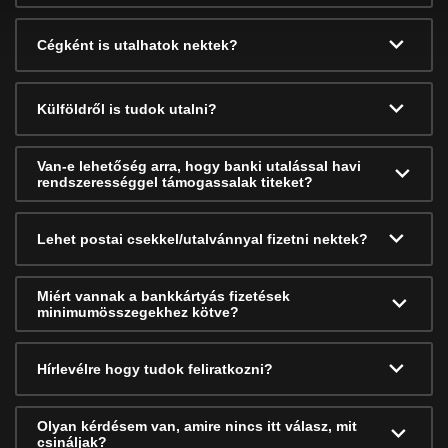
Cégként is utalhatok nektek?
Külföldről is tudok utalni?
Van-e lehetőség arra, hogy banki utalással havi
rendszerességgel támogassalak titeket?
Lehet postai csekkel/utalvánnyal fizetni nektek?
Miért vannak a bankkártyás fizetések
minimumösszegekhez kötve?
Hírlevélre hogy tudok feliratkozni?
Olyan kérdésem van, amire nincs itt válasz, mit
csináljak?