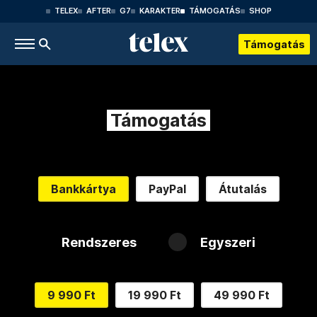
TELEX
AFTER
G7
KARAKTER
TÁMOGATÁS
SHOP
Támogatás
Támogatás
Bankkártya
PayPal
Átutalás
Rendszeres
Egyszeri
9 990 Ft
19 990 Ft
49 990 Ft