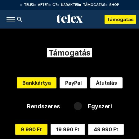
TELEX
AFTER
G7
KARAKTER
TÁMOGATÁS
SHOP
Támogatás
Támogatás
Bankkártya
PayPal
Átutalás
Rendszeres
Egyszeri
9 990 Ft
19 990 Ft
49 990 Ft