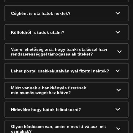
Cégként is utalhatok nektek?
Külföldről is tudok utalni?
Van-e lehetőség arra, hogy banki utalással havi
rendszerességgel támogassalak titeket?
Lehet postai csekkel/utalvánnyal fizetni nektek?
Miért vannak a bankkártyás fizetések
minimumösszegekhez kötve?
Hírlevélre hogy tudok feliratkozni?
Olyan kérdésem van, amire nincs itt válasz, mit
csináljak?