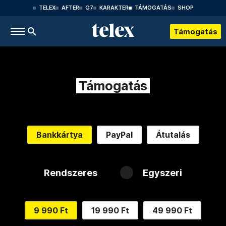
TELEX
AFTER
G7
KARAKTER
TÁMOGATÁS
SHOP
Támogatás
Támogatás
Bankkártya
PayPal
Átutalás
Rendszeres
Egyszeri
9 990 Ft
19 990 Ft
49 990 Ft