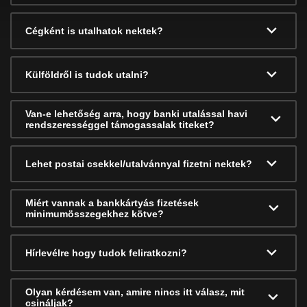
Cégként is utalhatok nektek?
Külföldről is tudok utalni?
Van-e lehetőség arra, hogy banki utalással havi
rendszerességgel támogassalak titeket?
Lehet postai csekkel/utalvánnyal fizetni nektek?
Miért vannak a bankkártyás fizetések
minimumösszegekhez kötve?
Hírlevélre hogy tudok feliratkozni?
Olyan kérdésem van, amire nincs itt válasz, mit
csináljak?