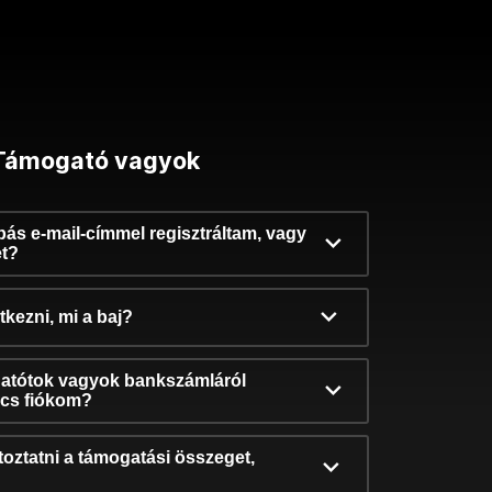
Támogató vagyok
ibás e-mail-címmel regisztráltam, vagy
et?
kezni, mi a baj?
atótok vagyok bankszámláról
incs fiókom?
oztatni a támogatási összeget,