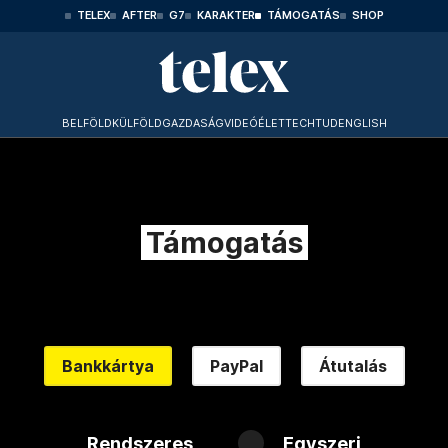
TELEX
AFTER
G7
KARAKTER
TÁMOGATÁS
SHOP
BELFÖLD
KÜLFÖLD
GAZDASÁG
VIDEÓ
ÉLET
TECHTUD
ENGLISH
Támogatás
Bankkártya
PayPal
Átutalás
Rendszeres
Egyszeri