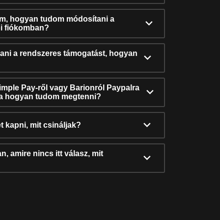
ám, hogyan tudom módosítani a
i fiókomban?
ni a rendszeres támogatást, hogyan
Simple Pay-ről vagy Barionról Paypalra
ra hogyan tudom megtenni?
t kapni, mit csináljak?
, amire nincs itt válasz, mit