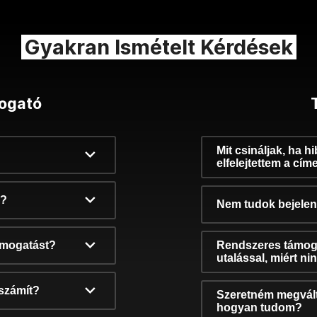
Gyakran Ismételt Kérdések
ogató
Mit csináljak, ha h
elfelejtettem a cím
k?
Nem tudok bejelent
támogatást?
Rendszeres támog
utalással, miért n
számít?
Szeretném megvált
hogyan tudom?