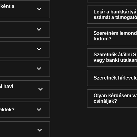
ként a
Lejár a bankkárty
számát a támogató
Szeretném lemonda
tudom?
Szeretnék átállni 
vagy banki utalás
Szeretnék hírlevele
l havi
Olyan kérdésem van
csináljak?
nektek?