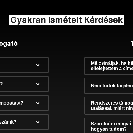
Gyakran Ismételt Kérdések
ogató
Mit csináljak, ha h
elfelejtettem a cím
k?
Nem tudok bejelent
támogatást?
Rendszeres támog
utalással, miért n
számít?
Szeretném megvált
hogyan tudom?