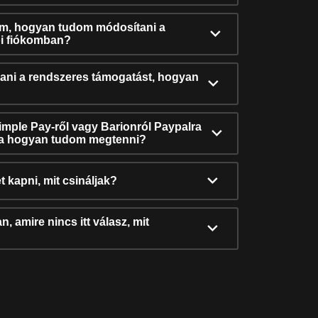
ám, hogyan tudom módosítani a
i fiókomban?
ni a rendszeres támogatást, hogyan
Simple Pay-ről vagy Barionról Paypalra
ra hogyan tudom megtenni?
t kapni, mit csináljak?
, amire nincs itt válasz, mit