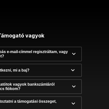
Támogató vagyok
ibás e-mail-címmel regisztráltam, vagy
et?
kezni, mi a baj?
atótok vagyok bankszámláról
incs fiókom?
oztatni a támogatási összeget,