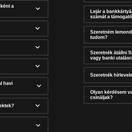
ként a
Lejár a bankkárty
számát a támogató
Szeretném lemonda
tudom?
Szeretnék átállni 
vagy banki utalás
Szeretnék hírlevele
l havi
Olyan kérdésem van
csináljak?
nektek?