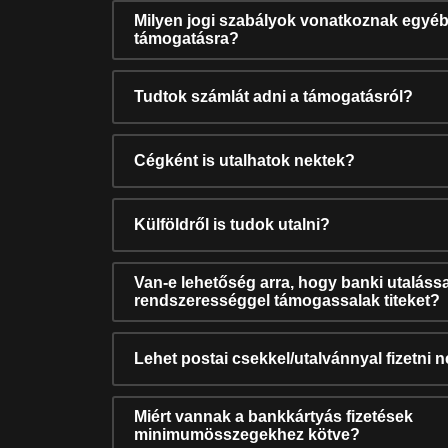
Milyen jogi szabályok vonatkoznak egyéb
támogatásra?
Tudtok számlát adni a támogatásról?
Cégként is utalhatok nektek?
Külföldről is tudok utalni?
Van-e lehetőség arra, hogy banki utalássa
rendszerességgel támogassalak titeket?
Lehet postai csekkel/utalvánnyal fizetni 
Miért vannak a bankkártyás fizetések
minimumösszegekhez kötve?