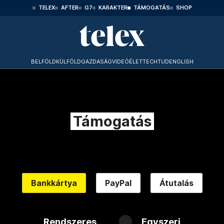
TELEX
AFTER
G7
KARAKTER
TÁMOGATÁS
SHOP
BELFÖLD
KÜLFÖLD
GAZDASÁG
VIDEÓ
ÉLET
TECHTUD
ENGLISH
Támogatás
Bankkártya
PayPal
Átutalás
Rendszeres
Egyszeri