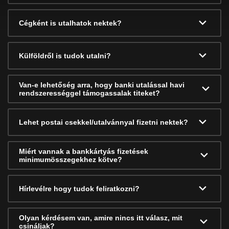
Cégként is utalhatok nektek?
Külföldről is tudok utalni?
Van-e lehetőség arra, hogy banki utalással havi
rendszerességgel támogassalak titeket?
Lehet postai csekkel/utalvánnyal fizetni nektek?
Miért vannak a bankkártyás fizetések
minimumösszegekhez kötve?
Hírlevélre hogy tudok feliratkozni?
Olyan kérdésem van, amire nincs itt válasz, mit
csináljak?