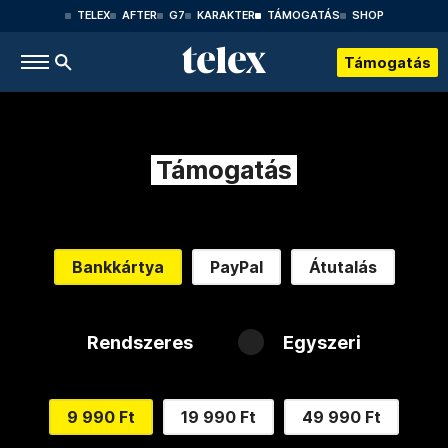
TELEX
AFTER
G7
KARAKTER
TÁMOGATÁS
SHOP
Támogatás
Támogatás
Bankkártya
PayPal
Átutalás
Rendszeres
Egyszeri
9 990 Ft
19 990 Ft
49 990 Ft