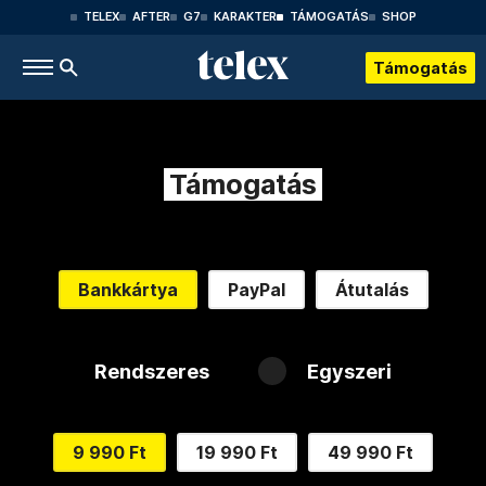
TELEX
AFTER
G7
KARAKTER
TÁMOGATÁS
SHOP
Támogatás
Támogatás
Bankkártya
PayPal
Átutalás
Rendszeres
Egyszeri
9 990 Ft
19 990 Ft
49 990 Ft