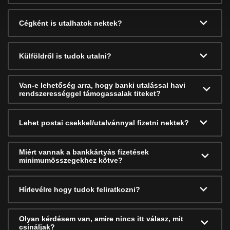
Cégként is utalhatok nektek?
Külföldről is tudok utalni?
Van-e lehetőség arra, hogy banki utalással havi
rendszerességgel támogassalak titeket?
Lehet postai csekkel/utalvánnyal fizetni nektek?
Miért vannak a bankkártyás fizetések
minimumösszegekhez kötve?
Hírlevélre hogy tudok feliratkozni?
Olyan kérdésem van, amire nincs itt válasz, mit
csináljak?